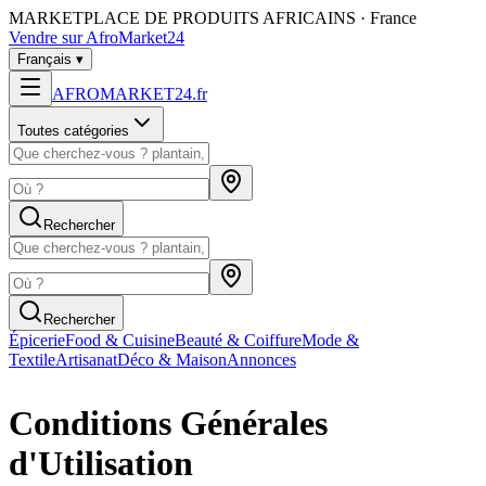
MARKETPLACE DE PRODUITS AFRICAINS · France
Vendre sur AfroMarket24
Français
▾
AFROMARKET24
.
fr
Toutes catégories
Rechercher
Rechercher
Épicerie
Food & Cuisine
Beauté & Coiffure
Mode &
Textile
Artisanat
Déco & Maison
Annonces
Conditions Générales
d'Utilisation