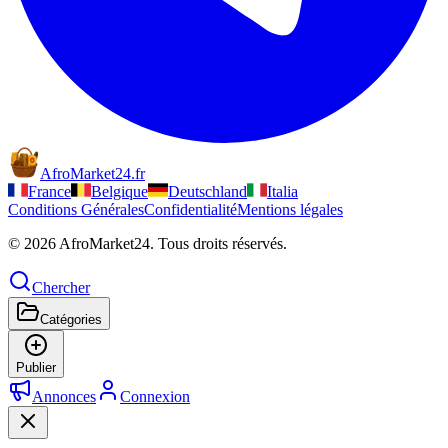
AfroMarket24
.
fr
France
Belgique
Deutschland
Italia
Conditions Générales
Confidentialité
Mentions légales
© 2026 AfroMarket24. Tous droits réservés.
Chercher
Catégories
Publier
Annonces
Connexion