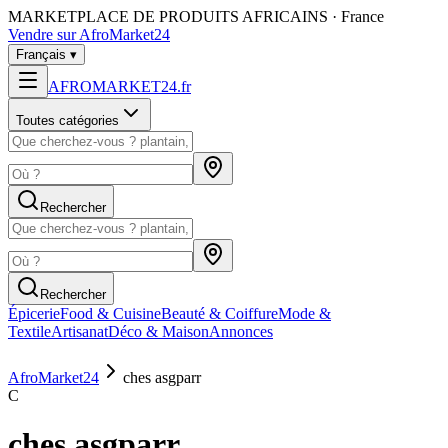
MARKETPLACE DE PRODUITS AFRICAINS · France
Vendre sur AfroMarket24
Français
▾
AFROMARKET24
.
fr
Toutes catégories
Rechercher
Rechercher
Épicerie
Food & Cuisine
Beauté & Coiffure
Mode &
Textile
Artisanat
Déco & Maison
Annonces
AfroMarket24
ches asgparr
C
ches asgparr