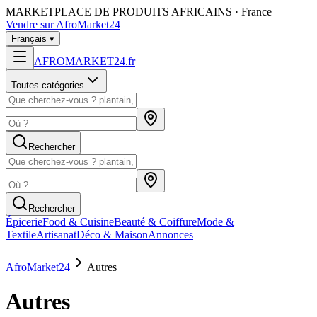
MARKETPLACE DE PRODUITS AFRICAINS · France
Vendre sur AfroMarket24
Français
▾
AFROMARKET24
.
fr
Toutes catégories
Rechercher
Rechercher
Épicerie
Food & Cuisine
Beauté & Coiffure
Mode &
Textile
Artisanat
Déco & Maison
Annonces
AfroMarket24
Autres
Autres